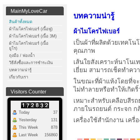
MainMyLoveCar
บทความน่ารู้
สินค้าทั้งหมด
ผ้าไมโครไฟเบอร์ (เนื้อฟู)
ผ้าไมโครไฟเบอร์
ผ้าไมโครไฟเบอร์ (เนื้อ 3M)
เป็นผ้าที่ผลิตด้วยเทคโนโลย
ผ้าไมโครไฟเบอร์ (เนื้อ
ยูโร)
คุณภาพ
ถุงมือ / ฟองน้ำ
เส้นใยสังเคราะห์นาโนเท
วิธีสั่งซื้อและการชำระเงิน
เยี่ยม สามารถเช็ดทำค
บทความน่ารู้
เกี่ยวกับเรา
ในขณะที่ผ้าแห้งโดยที่จะเ
ไม่ทำลายหรือทำให้เกิดริ
Visitors Counter
เหมาะสำหรับเคลือบสีรถยน
ภายในรถยนต์ กระจก กล้
Today
37
เครื่องใช้สำนักงาน เครื่
Yesterday
131
This Week
878
Last Week
156860