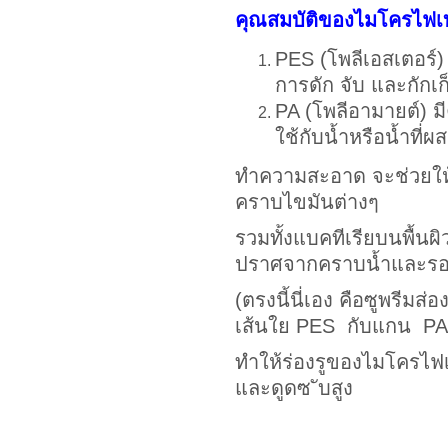
คุณสมบัติของไมโครไฟเ
PES (โพลีเอสเตอร์) 
การดัก จับ และกักเก็
PA (โพลีอามายต์) มีค
ใช้กับน้ำหรือน้ำที่ผ
ทำความสะอาด จะช่วยใ
คราบไขมันต่างๆ
รวมทั้งแบคทีเรียบนพื้นผ
ปราศจากคราบน้ำและรอ
(ตรงนี้นี่เอง คือซูพรีมส
เส้นใย PES กับแกน PA
ทำให้ร่องรูของไมโครไฟเบ
และดูดซ ับสูง